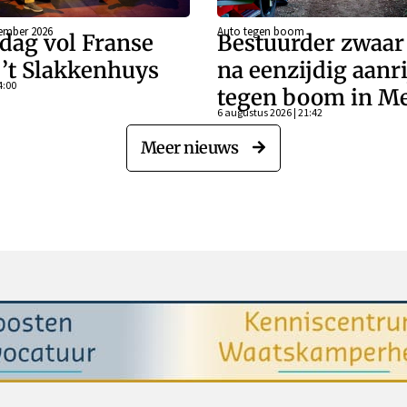
ember 2026
Auto tegen boom
dag vol Franse
Bestuurder zwaa
j ’t Slakkenhuys
na eenzijdig aanr
4:00
tegen boom in Me
6 augustus 2026 | 21:42
Meer nieuws