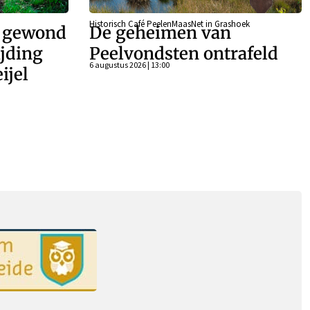
Historisch Café PeelenMaasNet in Grashoek
r gewond
De geheimen van
ijding
Peelvondsten ontrafeld
6 augustus 2026 | 13:00
ijel