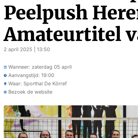
Peelpush Here
Amateurtitel 
2 april 2025 | 13:50
Wanneer: zaterdag 05 april
Aanvangstijd: 19:00
Waar: Sporthal De Körref
Bezoek de website