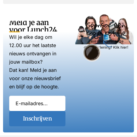
Meld je aan
Sponsor een
voor Lunch24
kopje koffie
Wil je elke dag om
Tevreden over onze
12.00 uur het laatste
dienstverlening? Klik hier!
nieuws ontvangen in
jouw mailbox?
Dat kan! Meld je aan
voor onze nieuwsbrief
en blijf op de hoogte.
Inschrijven