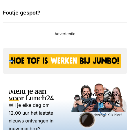
Foutje gespot?
Advertentie
Meld je aan
Sponsor een
voor Lunch24
kopje koffie
Wil je elke dag om
Tevreden over onze
12.00 uur het laatste
dienstverlening? Klik hier!
nieuws ontvangen in
jouw mailbox?