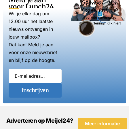
Sponsor een
voor Lunch24
kopje koffie
Wil je elke dag om
Tevreden over onze
12.00 uur het laatste
dienstverlening? Klik hier!
nieuws ontvangen in
jouw mailbox?
Dat kan! Meld je aan
voor onze nieuwsbrief
en blijf op de hoogte.
Inschrijven
Adverteren op Meijel24?
Meer informatie