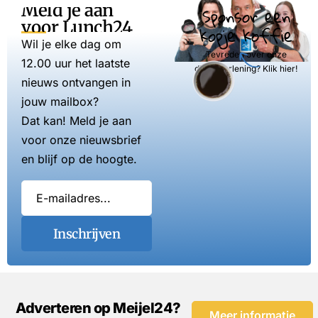
Meld je aan
Sponsor een
voor Lunch24
kopje koffie
Wil je elke dag om
Tevreden over onze
12.00 uur het laatste
dienstverlening? Klik hier!
nieuws ontvangen in
jouw mailbox?
Dat kan! Meld je aan
voor onze nieuwsbrief
en blijf op de hoogte.
Inschrijven
Adverteren op Meijel24?
Meer informatie