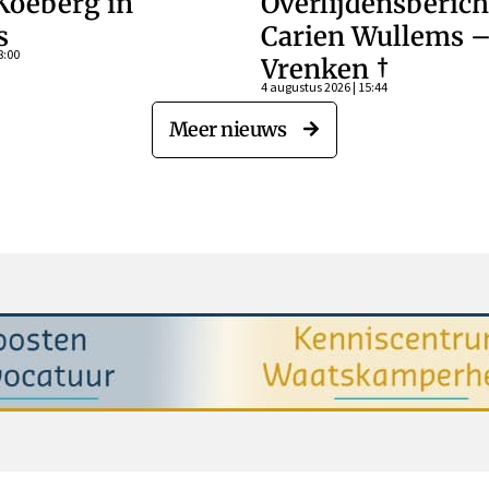
Koeberg in
Overlijdensberich
s
Carien Wullems 
8:00
Vrenken †
4 augustus 2026 | 15:44
Meer nieuws