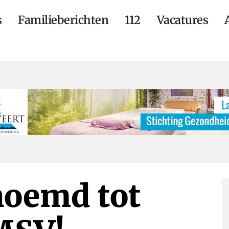
s
Familieberichten
112
Vacatures
noemd tot