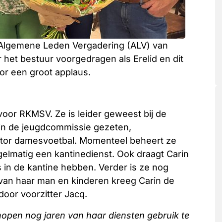
e Algemene Leden Vergadering (ALV) van
het bestuur voorgedragen als Erelid en dit
or een groot applaus.
 voor RKMSV. Ze is leider geweest bij de
 in de jeugdcommissie gezeten,
nator damesvoetbal. Momenteel beheert ze
gelmatig een kantinedienst. Ook draagt Carin
s in de kantine hebben. Verder is ze nog
t van haar man en kinderen kreeg Carin de
oor voorzitter Jacq.
hopen nog jaren van haar diensten gebruik te