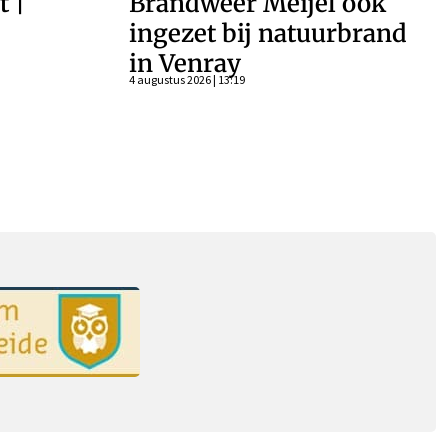
t |
Brandweer Meijel ook
–
ingezet bij natuurbrand
in Venray
4 augustus 2026 | 13:19