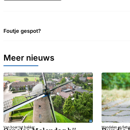
Foutje gespot?
Meer nieuws
Van boer tot bakker
Wandelen en fiets