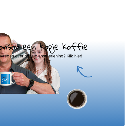
onsor een kopje koffie
evreden over onze dienstverlening? Klik hier!