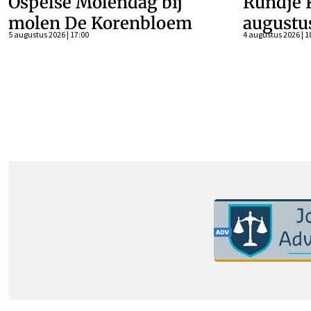
Ospelse Molendag bij
Rundje 
molen De Korenbloem
augustu
5 augustus 2026 | 17:00
4 augustus 2026 | 1