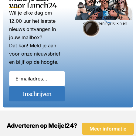
Sponsor een
voor Lunch24
kopje koffie
Wil je elke dag om
Tevreden over onze
12.00 uur het laatste
dienstverlening? Klik hier!
nieuws ontvangen in
jouw mailbox?
Dat kan! Meld je aan
voor onze nieuwsbrief
en blijf op de hoogte.
Inschrijven
Adverteren op Meijel24?
Meer informatie