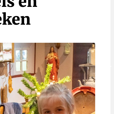
is en
eken