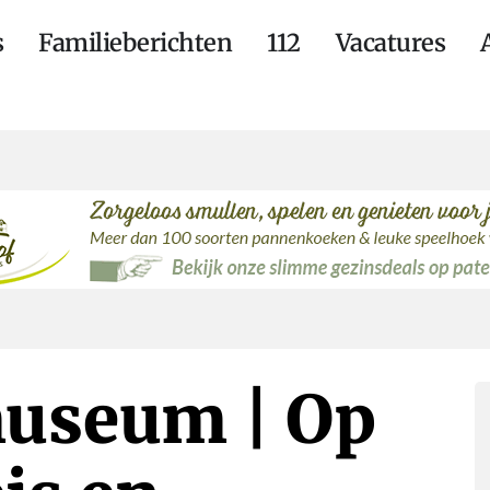
s
Familieberichten
112
Vacatures
museum | Op