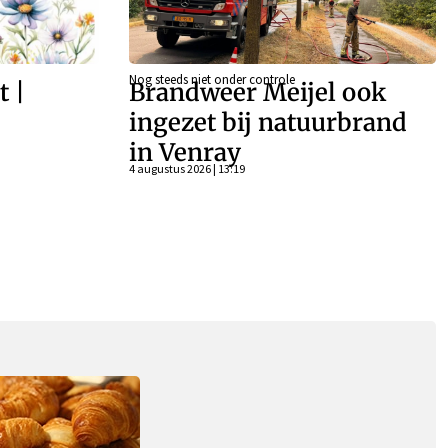
Nog steeds niet onder controle
t |
Brandweer Meijel ook
–
ingezet bij natuurbrand
in Venray
4 augustus 2026 | 13:19