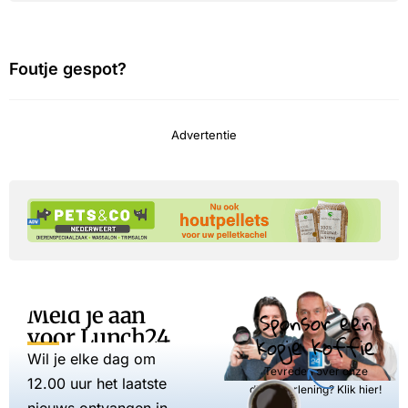
Foutje gespot?
Advertentie
Meld je aan
Sponsor een
voor Lunch24
kopje koffie
Wil je elke dag om
Tevreden over onze
12.00 uur het laatste
dienstverlening? Klik hier!
nieuws ontvangen in