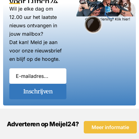
voor Lunch24
kopje koffie
Wil je elke dag om
Tevreden over onze
12.00 uur het laatste
dienstverlening? Klik hier!
nieuws ontvangen in
jouw mailbox?
Dat kan! Meld je aan
voor onze nieuwsbrief
en blijf op de hoogte.
Inschrijven
Adverteren op Meijel24?
Meer informatie