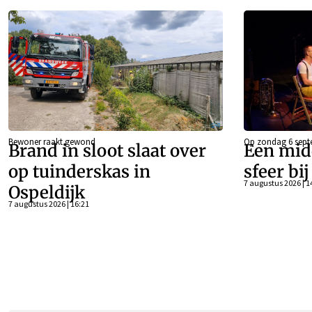
Bewoner raakt gewond
Op zondag 6 sept
Brand in sloot slaat over
Een mid
op tuinderskas in
sfeer bi
7 augustus 2026 | 1
Ospeldijk
7 augustus 2026 | 16:21