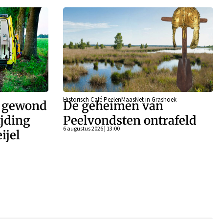
Historisch Café PeelenMaasNet in Grashoek
r gewond
De geheimen van
ijding
Peelvondsten ontrafeld
6 augustus 2026 | 13:00
ijel