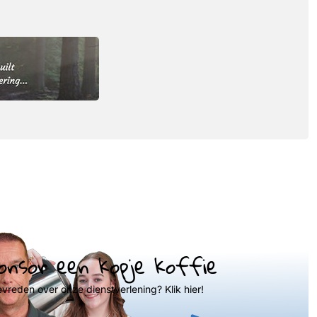
onsor een kopje koffie
evreden over onze dienstverlening? Klik hier!