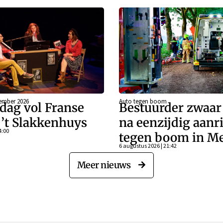
ember 2026
Auto tegen boom
dag vol Franse
Bestuurder zwaa
j ’t Slakkenhuys
na eenzijdig aanr
4:00
tegen boom in Me
6 augustus 2026 | 21:42
Meer nieuws