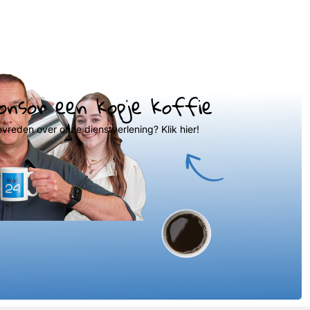
onsor een kopje koffie
evreden over onze dienstverlening? Klik hier!