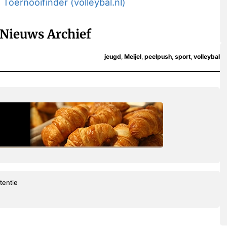
:
Toernooifinder (volleybal.nl)
Nieuws Archief
jeugd
,
Meijel
,
peelpush
,
sport
,
volleybal
tentie