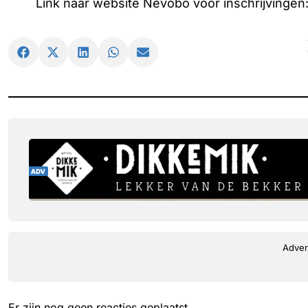
Link naar website Nevobo voor inschrijvingen
Adver
Er zijn nog geen reacties geplaatst