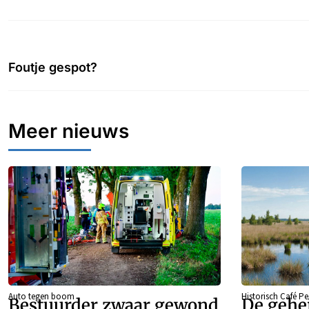
Foutje gespot?
Meer nieuws
Auto tegen boom
Historisch Café P
Bestuurder zwaar gewond
De gehe