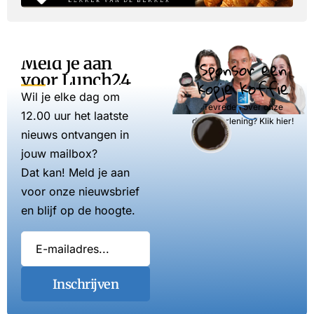
Meld je aan
Sponsor een
voor Lunch24
kopje koffie
Wil je elke dag om
Tevreden over onze
12.00 uur het laatste
dienstverlening? Klik hier!
nieuws ontvangen in
jouw mailbox?
Dat kan! Meld je aan
voor onze nieuwsbrief
en blijf op de hoogte.
Inschrijven