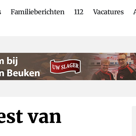
s
Familieberichten
112
Vacatures
est van