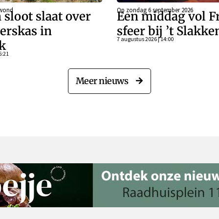
ewond
Op zondag 6 september 2026
 sloot slaat over
Een middag vol F
erskas in
sfeer bij ’t Slakk
7 augustus 2026 | 14:00
k
6:21
Meer nieuws