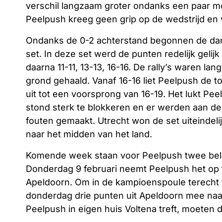
verschil langzaam groter ondanks een paar mo
Peelpush kreeg geen grip op de wedstrijd en 
Ondanks de 0-2 achterstand begonnen de dame
set. In deze set werd de punten redelijk gelij
daarna 11-11, 13-13, 16-16. De rally’s waren la
grond gehaald. Vanaf 16-16 liet Peelpush de t
uit tot een voorsprong van 16-19. Het lukt Pe
stond sterk te blokkeren en er werden aan de
fouten gemaakt. Utrecht won de set uiteindeli
naar het midden van het land.
Komende week staan voor Peelpush twee belan
Donderdag 9 februari neemt Peelpush het op
Apeldoorn. Om in de kampioenspoule terecht
donderdag drie punten uit Apeldoorn mee naar
Peelpush in eigen huis Voltena treft, moeten 