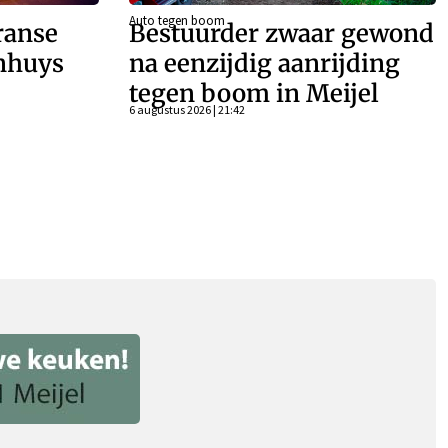
Auto tegen boom
ranse
Bestuurder zwaar gewond
enhuys
na eenzijdig aanrijding
tegen boom in Meijel
6 augustus 2026 | 21:42