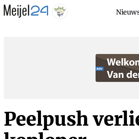
Nieuw
Peelpush verli