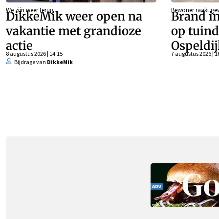
We zijn weer terug…
Bewoner raakt g
DikkeMik weer open na
Brand in
vakantie met grandioze
op tuind
actie
Ospeldij
8 augustus 2026 | 14:15
7 augustus 2026 | 1
Bijdrage van
DikkeMik