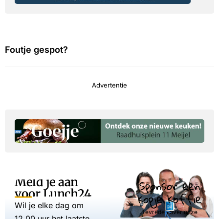
Foutje gespot?
Advertentie
Meld je aan
Sponsor een
voor Lunch24
kopje koffie
Wil je elke dag om
Tevreden over onze
12.00 uur het laatste