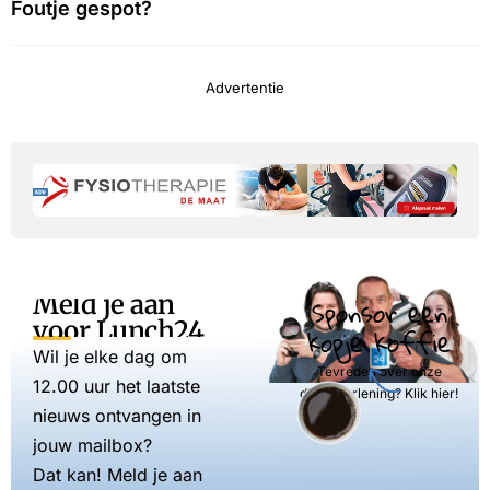
Foutje gespot?
Advertentie
Meld je aan
Sponsor een
voor Lunch24
kopje koffie
Wil je elke dag om
Tevreden over onze
12.00 uur het laatste
dienstverlening? Klik hier!
nieuws ontvangen in
jouw mailbox?
Dat kan! Meld je aan