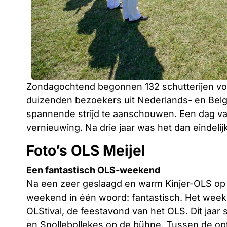
Zondagochtend begonnen 132 schutterijen vol
duizenden bezoekers uit Nederlands- en Belg
spannende strijd te aanschouwen. Een dag van 
vernieuwing. Na drie jaar was het dan eindelij
Foto’s OLS Meijel
Een fantastisch OLS-weekend
Na een zeer geslaagd en warm Kinjer-OLS op 
weekend in één woord: fantastisch. Het weeke
OLStival, de feestavond van het OLS. Dit jaa
en Snollebollekes op de bühne. Tussen de op