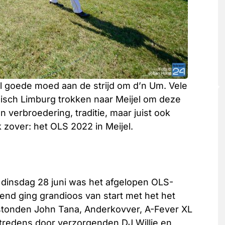
 goede moed aan de strijd om d’n Um. Vele
isch Limburg trokken naar Meijel om deze
verbroedering, traditie, maar juist ook
k zover: het OLS 2022 in Meijel.
dinsdag 28 juni was het afgelopen OLS-
nd ging grandioos van start met het het
r stonden John Tana, Anderkovver, A-Fever XL
tredens door verzorgenden DJ Willie en