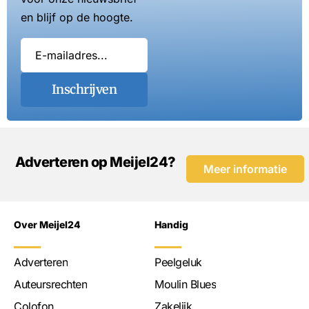
en blijf op de hoogte.
Inschrijven
Adverteren op Meijel24?
Meer informatie
Over Meijel24
Handig
Adverteren
Peelgeluk
Auteursrechten
Moulin Blues
Colofon
Zakelijk