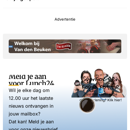
Advertentie
Meld je aan
Sponsor een
voor Lunch24
kopje koffie
Wil je elke dag om
Tevreden over onze
12.00 uur het laatste
dienstverlening? Klik hier!
nieuws ontvangen in
jouw mailbox?
Dat kan! Meld je aan
voor onze nieuwsbrief