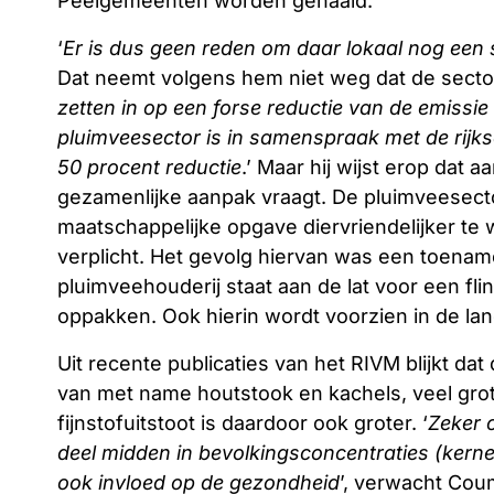
Peelgemeenten worden gehaald.
‘
Er is dus geen reden om daar lokaal nog een
Dat neemt volgens hem niet weg dat de sector
zetten in op een forse reductie van de emissie
pluimveesector is in samenspraak met de rijks
50 procent reductie
.’ Maar hij wijst erop dat 
gezamenlijke aanpak vraagt. De pluimveesect
maatschappelijke opgave diervriendelijker te 
verplicht. Het gevolg hiervan was een toename 
pluimveehouderij staat aan de lat voor een fli
oppakken. Ook hierin wordt voorzien in de land
Uit recente publicaties van het RIVM blijkt dat
van met name houtstook en kachels, veel grote
fijnstofuitstoot is daardoor ook groter. ‘
Zeker 
deel midden in bevolkingsconcentraties (kernen
ook invloed op de gezondheid
’, verwacht Cou