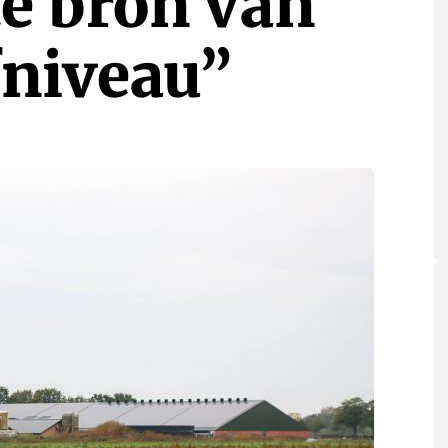
te bron van
fniveau”