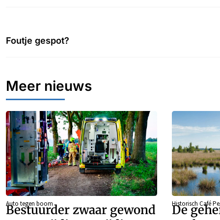
Foutje gespot?
Meer nieuws
Auto tegen boom
Historisch Café P
Bestuurder zwaar gewond
De gehe