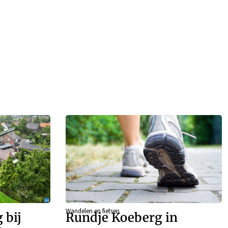
Wandelen en fietsen
 bij
Rundje Koeberg in