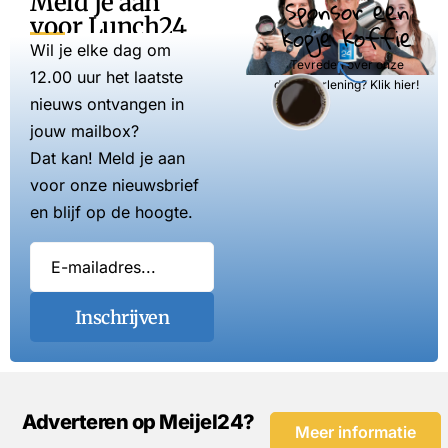
Meld je aan
Sponsor een
voor Lunch24
kopje koffie
Wil je elke dag om
Tevreden over onze
12.00 uur het laatste
dienstverlening? Klik hier!
nieuws ontvangen in
jouw mailbox?
Dat kan! Meld je aan
voor onze nieuwsbrief
en blijf op de hoogte.
Inschrijven
Adverteren op Meijel24?
Meer informatie