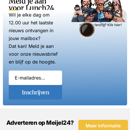
Meld je aan
Sponsor een
voor Lunch24
kopje koffie
Wil je elke dag om
Tevreden over onze
12.00 uur het laatste
dienstverlening? Klik hier!
nieuws ontvangen in
jouw mailbox?
Dat kan! Meld je aan
voor onze nieuwsbrief
en blijf op de hoogte.
Inschrijven
Adverteren op Meijel24?
Meer informatie