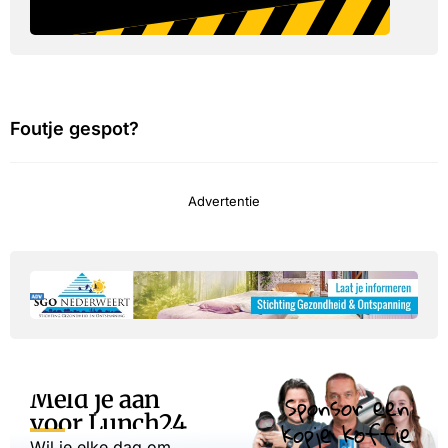
Foutje gespot?
Advertentie
Meld je aan
Sponsor een
voor Lunch24
kopje koffie
Wil je elke dag om