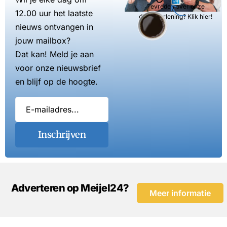
Tevreden over onze
12.00 uur het laatste
dienstverlening? Klik hier!
nieuws ontvangen in
jouw mailbox?
Dat kan! Meld je aan
voor onze nieuwsbrief
en blijf op de hoogte.
Inschrijven
Adverteren op Meijel24?
Meer informatie