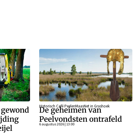
Historisch Café PeelenMaasNet in Grashoek
r gewond
De geheimen van
ijding
Peelvondsten ontrafeld
6 augustus 2026 | 13:00
ijel