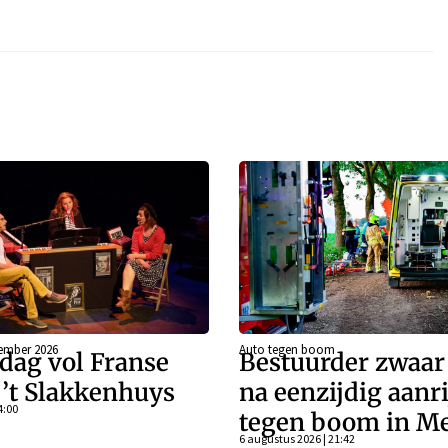
ember 2026
Auto tegen boom
dag vol Franse
Bestuurder zwaa
j ’t Slakkenhuys
na eenzijdig aanr
4:00
tegen boom in Me
6 augustus 2026 | 21:42