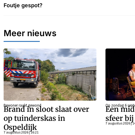
Foutje gespot?
Meer nieuws
Bewoner raakt gewond
Op zondag 6 sept
Brand in sloot slaat over
Een mid
op tuinderskas in
sfeer bi
7 augustus 2026 | 1
Ospeldijk
7 augustus 2026 | 16:21