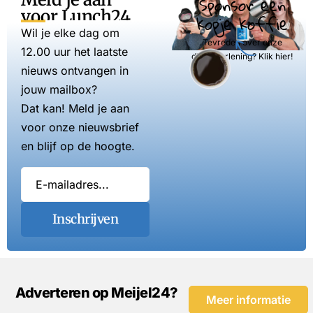
Sponsor een
voor Lunch24
kopje koffie
Wil je elke dag om
Tevreden over onze
12.00 uur het laatste
dienstverlening? Klik hier!
nieuws ontvangen in
jouw mailbox?
Dat kan! Meld je aan
voor onze nieuwsbrief
en blijf op de hoogte.
Inschrijven
Adverteren op Meijel24?
Meer informatie