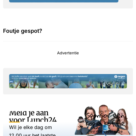
Foutje gespot?
Advertentie
Meld je aan
Sponsor een
voor Lunch24
kopje koffie
Wil je elke dag om
Tevreden over onze
12.00 uur het laatste