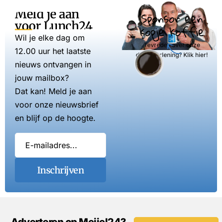
Meld je aan
Sponsor een
voor Lunch24
kopje koffie
Wil je elke dag om
Tevreden over onze
12.00 uur het laatste
dienstverlening? Klik hier!
nieuws ontvangen in
jouw mailbox?
Dat kan! Meld je aan
voor onze nieuwsbrief
en blijf op de hoogte.
Inschrijven