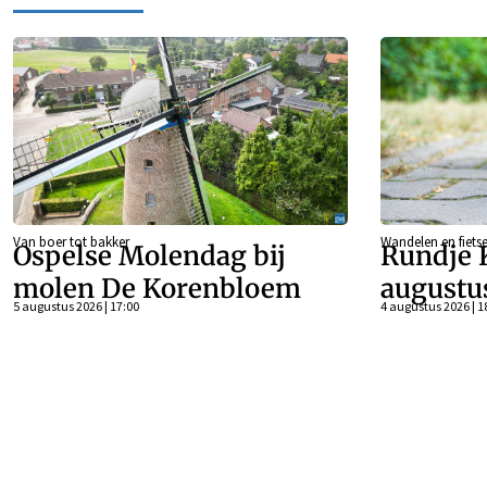
Van boer tot bakker
Wandelen en fiets
Ospelse Molendag bij
Rundje 
molen De Korenbloem
augustu
5 augustus 2026 | 17:00
4 augustus 2026 | 1