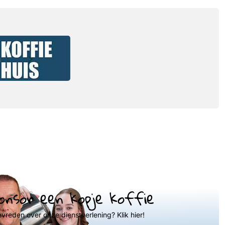
onsor een kopje koffie
evreden over onze dienstverlening? Klik hier!