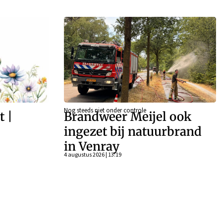
Nog steeds niet onder controle
t |
Brandweer Meijel ook
–
ingezet bij natuurbrand
in Venray
4 augustus 2026 | 13:19