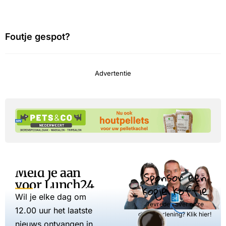
Foutje gespot?
Advertentie
Meld je aan
Sponsor een
voor Lunch24
kopje koffie
Wil je elke dag om
Tevreden over onze
12.00 uur het laatste
dienstverlening? Klik hier!
nieuws ontvangen in