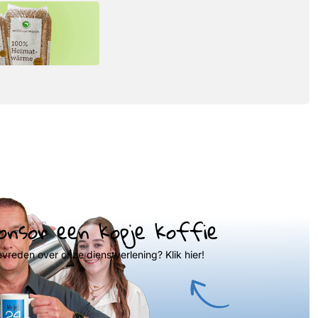
onsor een kopje koffie
evreden over onze dienstverlening? Klik hier!