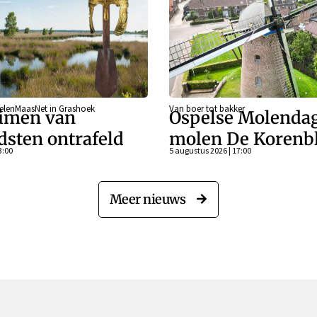
eelenMaasNet in Grashoek
Van boer tot bakker
imen van
Ospelse Molendag
dsten ontrafeld
molen De Koren
3:00
5 augustus 2026 | 17:00
Meer nieuws