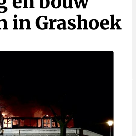
g en bouw
 in Grashoek