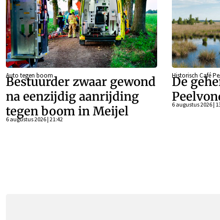
Auto tegen boom
Historisch Café P
Bestuurder zwaar gewond
De gehe
na eenzijdig aanrijding
Peelvon
6 augustus 2026 | 1
tegen boom in Meijel
6 augustus 2026 | 21:42