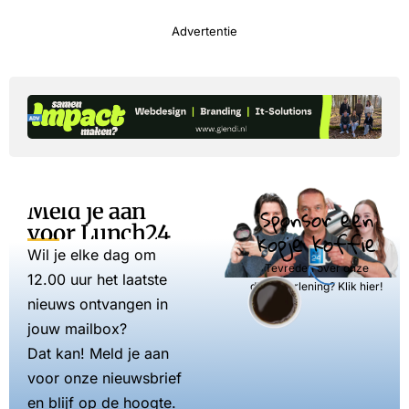
Advertentie
Meld je aan
Sponsor een
voor Lunch24
kopje koffie
Wil je elke dag om
Tevreden over onze
12.00 uur het laatste
dienstverlening? Klik hier!
nieuws ontvangen in
jouw mailbox?
Dat kan! Meld je aan
voor onze nieuwsbrief
en blijf op de hoogte.