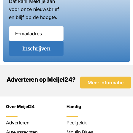
Dat kan! Meld je aan
voor onze nieuwsbrief
en blijf op de hoogte.
Inschrijven
Adverteren op Meijel24?
Meer informatie
Over Meijel24
Handig
Adverteren
Peelgeluk
Auteursrechten
Moulin Blues