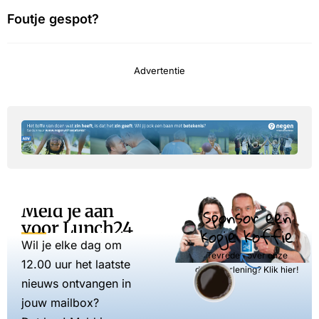
Foutje gespot?
Advertentie
Meld je aan
Sponsor een
voor Lunch24
kopje koffie
Wil je elke dag om
Tevreden over onze
12.00 uur het laatste
dienstverlening? Klik hier!
nieuws ontvangen in
jouw mailbox?