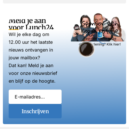
Meld je aan
Sponsor een
voor Lunch24
kopje koffie
Wil je elke dag om
Tevreden over onze
12.00 uur het laatste
dienstverlening? Klik hier!
nieuws ontvangen in
jouw mailbox?
Dat kan! Meld je aan
voor onze nieuwsbrief
en blijf op de hoogte.
Inschrijven