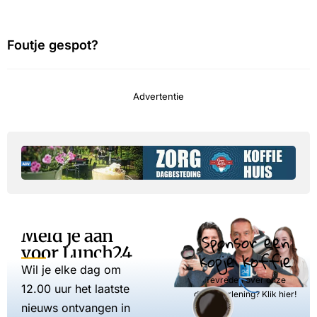
Foutje gespot?
Advertentie
Meld je aan
Sponsor een
voor Lunch24
kopje koffie
Wil je elke dag om
Tevreden over onze
12.00 uur het laatste
dienstverlening? Klik hier!
nieuws ontvangen in