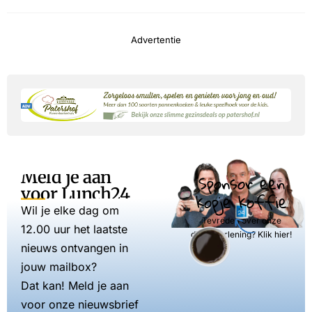
Advertentie
Meld je aan
Sponsor een
voor Lunch24
kopje koffie
Wil je elke dag om
Tevreden over onze
12.00 uur het laatste
dienstverlening? Klik hier!
nieuws ontvangen in
jouw mailbox?
Dat kan! Meld je aan
voor onze nieuwsbrief