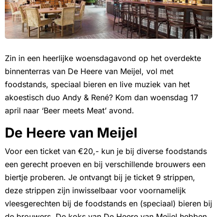
Zin in een heerlijke woensdagavond op het overdekte
binnenterras van De Heere van Meijel, vol met
foodstands, speciaal bieren en live muziek van het
akoestisch duo Andy & René? Kom dan woensdag 17
april naar ‘Beer meets Meat’ avond.
De Heere van Meijel
Voor een ticket van €20,- kun je bij diverse foodstands
een gerecht proeven en bij verschillende brouwers een
biertje proberen. Je ontvangt bij je ticket 9 strippen,
deze strippen zijn inwisselbaar voor voornamelijk
vleesgerechten bij de foodstands en (speciaal) bieren bij
de brouwers. De koks van De Heere van Meijel hebben