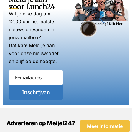
Sponsor een
voor Lunch24
kopje koffie
Wil je elke dag om
Tevreden over onze
12.00 uur het laatste
dienstverlening? Klik hier!
nieuws ontvangen in
jouw mailbox?
Dat kan! Meld je aan
voor onze nieuwsbrief
en blijf op de hoogte.
Inschrijven
Adverteren op Meijel24?
Meer informatie