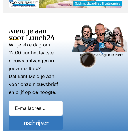
Meld je aan
Sponsor een
voor Lunch24
kopje koffie
Wil je elke dag om
Tevreden over onze
12.00 uur het laatste
dienstverlening? Klik hier!
nieuws ontvangen in
jouw mailbox?
Dat kan! Meld je aan
voor onze nieuwsbrief
en blijf op de hoogte.
Inschrijven