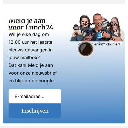
Meld je aan
Sponsor een
voor Lunch24
kopje koffie
Wil je elke dag om
Tevreden over onze
12.00 uur het laatste
dienstverlening? Klik hier!
nieuws ontvangen in
jouw mailbox?
Dat kan! Meld je aan
voor onze nieuwsbrief
en blijf op de hoogte.
Inschrijven