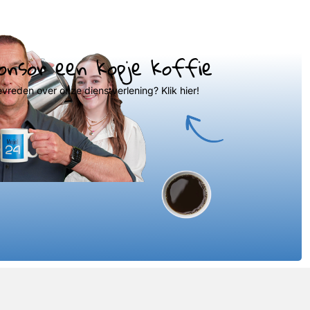
onsor een kopje koffie
evreden over onze dienstverlening? Klik hier!