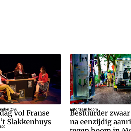
ember 2026
Auto tegen boom
dag vol Franse
Bestuurder zwaa
j ’t Slakkenhuys
na eenzijdig aanr
4:00
tegen boom in Me