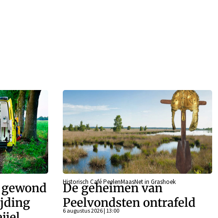
Historisch Café PeelenMaasNet in Grashoek
r gewond
De geheimen van
ijding
Peelvondsten ontrafeld
6 augustus 2026 | 13:00
ijel