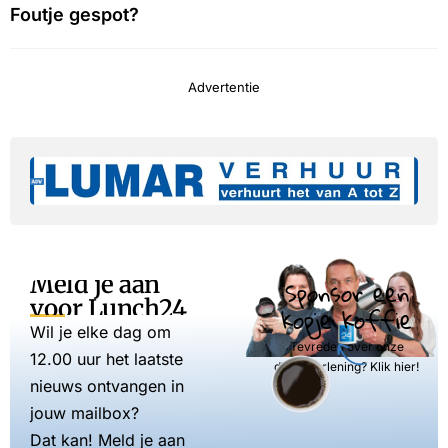
Foutje gespot?
Advertentie
Meld je aan
Sponsor een
voor Lunch24
kopje koffie
Wil je elke dag om
Tevreden over onze
12.00 uur het laatste
dienstverlening? Klik hier!
nieuws ontvangen in
jouw mailbox?
Dat kan! Meld je aan