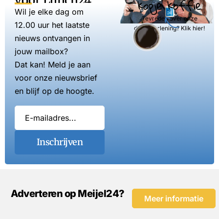
voor Lunch24
kopje koffie
Wil je elke dag om
Tevreden over onze
12.00 uur het laatste
dienstverlening? Klik hier!
nieuws ontvangen in
jouw mailbox?
Dat kan! Meld je aan
voor onze nieuwsbrief
en blijf op de hoogte.
Inschrijven
Adverteren op Meijel24?
Meer informatie