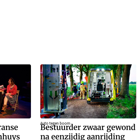
Auto tegen boom
ranse
Bestuurder zwaar gewond
enhuys
na eenzijdig aanrijding