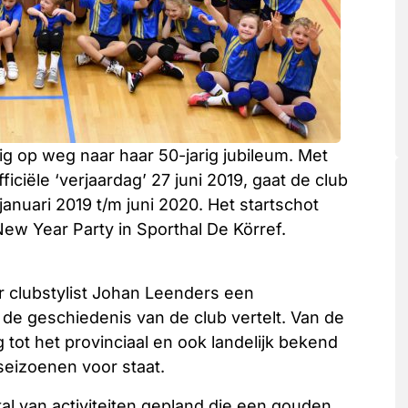
vig op weg naar haar 50-jarig jubileum. Met
ficiële ‘verjaardag’ 27 juni 2019, gaat de club
januari 2019 t/m juni 2020. Het startschot
New Year Party in Sporthal De Körref.
r clubstylist Johan Leenders een
de geschiedenis van de club vertelt. Van de
g tot het provinciaal en ook landelijk bekend
eizoenen voor staat. ​
 tal van activiteiten gepland die een gouden