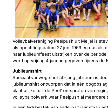
Volleybalvereniging Peelpush uit Meijel is ste
als oprichtingsdatum 27 juni 1969 en dus als of
haar jubileumfeest uitstrijken over de periode 
werd op vrijdag 4 januari gegeven tijdens de 
Jubileumshirt
Speciaal vanwege het 50-jarig jubileum is doo
jubileumshirt ontworpen dat in één oogopslag 
plaatselijke, uit ‘de Peel’ ontsproten verenigin
volleybalbolwerk waar Peelpush al meerdere s
In een tijdsbestek van anderhalf jaar staan er