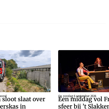
ewond
Op zondag 6 september 2026
 sloot slaat over
Een middag vol F
erskas in
sfeer bij ’t Slakk