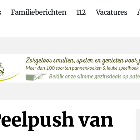
s
Familieberichten
112
Vacatures
Peelpush van