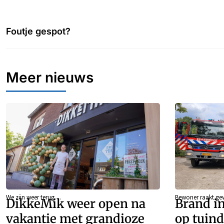
Foutje gespot?
Meer nieuws
We zijn weer terug…
Bewoner raakt g
DikkeMik weer open na
Brand in
vakantie met grandioze
op tuind