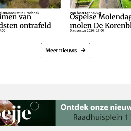
eelenMaasNet in Grashoek
Van boer tot bakker
imen van
Ospelse Molendag
dsten ontrafeld
molen De Koren
3:00
5 augustus 2026 | 17:00
Meer nieuws