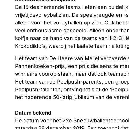
De 15 deelnemende teams lieten een duidelijke
vrijetijdsvolleybal zien. De speelvreugde en -
alleen voor het volleyballen op zich. Ook het
veel enthousiasme gespeeld. Alléén onderhand
kolfje naar de hand van de teams van 1-2-3 H
Krokodildo’s, waarbij het laatste team na lotin
Het team van De Heere van Meijel veroverde
Pannenkoeken-prijs, een prijs die eens te meer
winnaars voorop staan, maar dat ook teamspirit
Het team van de Peelpush-parents, een groep
Peelpush-talenten, ontving tot slot de ‘Peelpu
het naderende 50-jarig jubileum van de vereni
Datum bekend
De datum voor het 22e Sneeuwballentoernooi 
zaterdag 28 december 2019. Een toernooi dat z