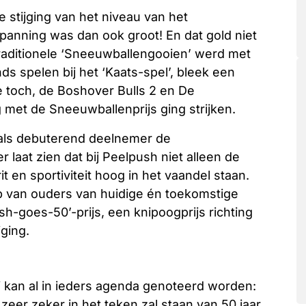
 stijging van het niveau van het
spanning was dan ook groot! En dat gold niet
 traditionele ‘Sneeuwballengooien’ werd met
s spelen bij het ‘Kaats-spel’, bleek een
è toch, de Boshover Bulls 2 en De
g met de Sneeuwballenprijs ging strijken. ​
 als debuterend deelnemer de
 laat zien dat bij Peelpush niet alleen de
 en sportiviteit hoog in het vaandel staan.
 van ouders van huidige én toekomstige
sh-goes-50’-prijs, een knipoogprijs richting
ging.
kan al in ieders agenda genoteerd worden:
eer zeker in het teken zal staan van 50 jaar