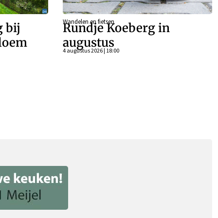
Wandelen en fietsen
 bij
Rundje Koeberg in
bloem
augustus
4 augustus 2026 | 18:00