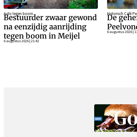
Auto tegen boom
Historisch Café P
Bestuurder zwaar gewond
De gehe
na eenzijdig aanrijding
Peelvon
6 augustus 2026 | 1
tegen boom in Meijel
6 augustus 2026 | 21:42