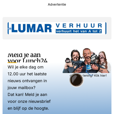
Advertentie
Meld je aan
Sponsor een
voor Lunch24
kopje koffie
Wil je elke dag om
Tevreden over onze
12.00 uur het laatste
dienstverlening? Klik hier!
nieuws ontvangen in
jouw mailbox?
Dat kan! Meld je aan
voor onze nieuwsbrief
en blijf op de hoogte.