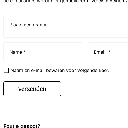
Je e-mailadres wordt niet gepubliceerd.
Vereiste velden 
Reactie*
Name
Email
*
*
Naam en e-mail bewaren voor volgende keer.
Verzenden
Foutje gespot?