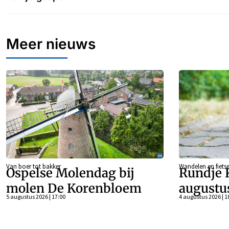
Meer nieuws
Van boer tot bakker
Wandelen en fiets
Ospelse Molendag bij
Rundje 
molen De Korenbloem
augustu
5 augustus 2026 | 17:00
4 augustus 2026 | 1