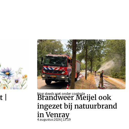
Nog steeds niet onder controle
t |
Brandweer Meijel ook
–
ingezet bij natuurbrand
in Venray
4 augustus 2026 | 13:19