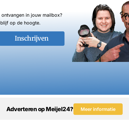
Sp
s ontvangen in jouw mailbox?
blijf op de hoogte.
T
Inschrijven
Adverteren op Meijel24?
Meer informatie