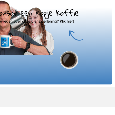
onsor een kopje koffie
evreden over onze dienstverlening? Klik hier!