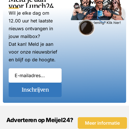
Sponsor een
voor Lunch24
kopje koffie
Wil je elke dag om
Tevreden over onze
12.00 uur het laatste
dienstverlening? Klik hier!
nieuws ontvangen in
jouw mailbox?
Dat kan! Meld je aan
voor onze nieuwsbrief
en blijf op de hoogte.
Inschrijven
Adverteren op Meijel24?
Meer informatie