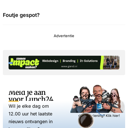
Foutje gespot?
Advertentie
Meld je aan
Sponsor een
voor Lunch24
kopje koffie
Wil je elke dag om
Tevreden over onze
12.00 uur het laatste
dienstverlening? Klik hier!
nieuws ontvangen in