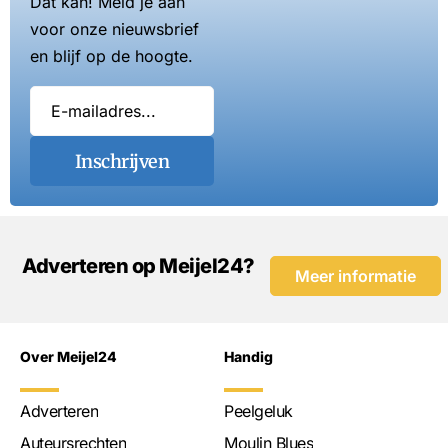
Dat kan! Meld je aan
voor onze nieuwsbrief
en blijf op de hoogte.
Inschrijven
Adverteren op Meijel24?
Meer informatie
Over Meijel24
Handig
Adverteren
Peelgeluk
Auteursrechten
Moulin Blues