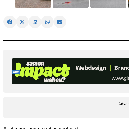
Adver
Er zijn nog geen reacties geplaatst