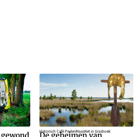
Historisch Café PeelenMaasNet in Grashoek
r gewond
De geheimen van