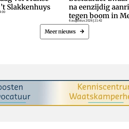
j ’t Slakkenhuys
na eenzijdig aanr
4:00
tegen boom in Me
6 augustus 2026 | 21:42
Meer nieuws