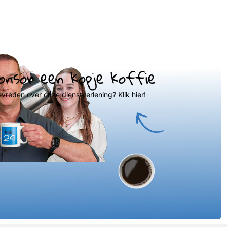
onsor een kopje koffie
evreden over onze dienstverlening? Klik hier!