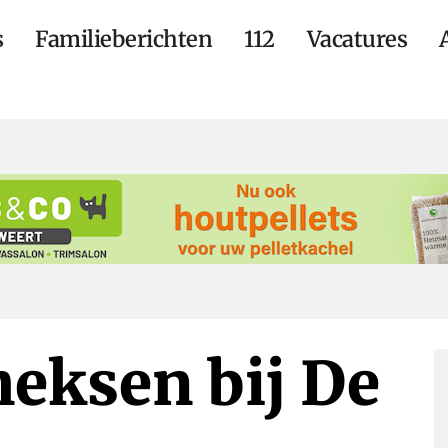
s
Familieberichten
112
Vacatures
heksen bij De