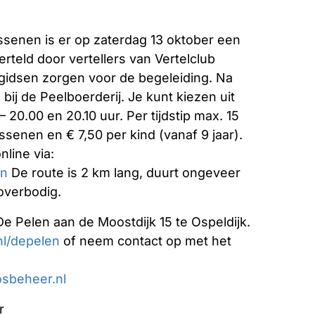
ssenen is er op zaterdag 13 oktober een
eld door vertellers van Vertelclub
gidsen zorgen voor de begeleiding. Na
bij de Peelboerderij. Je kunt kiezen uit
 – 20.00 en 20.10 uur. Per tijdstip max. 15
senen en € 7,50 per kind (vanaf 9 jaar).
nline via:
en
De route is 2 km lang, duurt ongeveer
 overbodig.
 De Pelen aan de Moostdijk 15 te Ospeldijk.
l/depelen
of neem contact op met het
sbeheer.nl
r