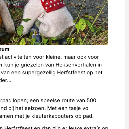
trum
 activiteiten voor kleine, maar ook voor
er kun je griezelen van Heksenverhalen in
van een supergezellig Herfstfeest op het
rder…
erpad lopen; een speelse route van 500
 bij het seizoen. Met een tasje vol
samen met je kleuterkabouters op pad.
Herfstfeest en dan zijn er leuke extra’s op